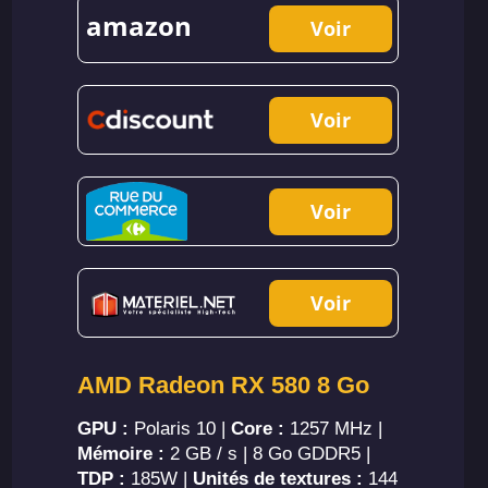
amazon
Voir
Voir
Voir
Voir
AMD Radeon RX 580 8 Go
GPU :
Polaris 10 |
Core :
1257 MHz |
Mémoire :
2 GB / s | 8 Go GDDR5 |
TDP :
185W |
Unités de textures :
144